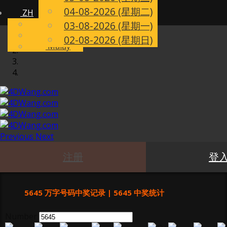
04-08-2026 (星期二)
ZH
Toggle
English
03-08-2026 (星期一)
navigation
Chinese
02-08-2026 (星期日)
Malay
Previous
Next
注册
登
5645 万字号码中奖记录 | 5645 中奖统计
Number