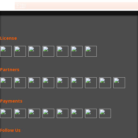
下注!
License
Partners
Payments
Follow Us