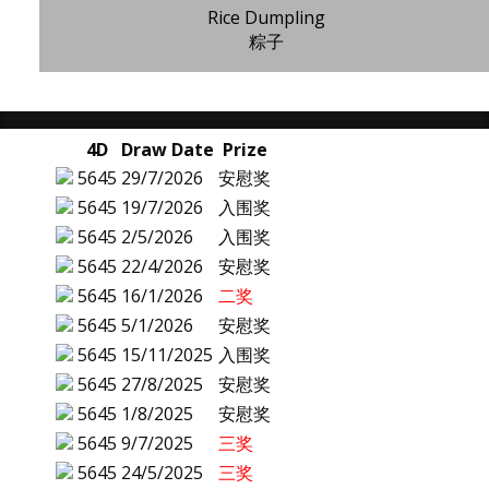
Rice Dumpling
粽子
4D
Draw Date
Prize
5645
29/7/2026
安慰奖
5645
19/7/2026
入围奖
5645
2/5/2026
入围奖
5645
22/4/2026
安慰奖
5645
16/1/2026
二奖
5645
5/1/2026
安慰奖
5645
15/11/2025
入围奖
5645
27/8/2025
安慰奖
5645
1/8/2025
安慰奖
5645
9/7/2025
三奖
5645
24/5/2025
三奖