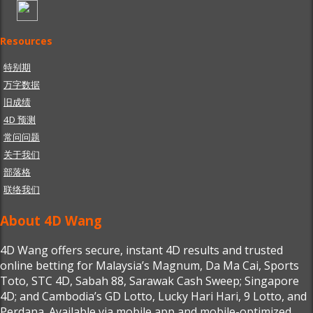
Resources
特别期
万字数据
旧成绩
4D 预测
常问问题
关于我们
部落格
联络我们
About 4D Wang
4D Wang offers secure, instant 4D results and trusted
online betting for Malaysia’s Magnum, Da Ma Cai, Sports
Toto, STC 4D, Sabah 88, Sarawak Cash Sweep; Singapore
4D; and Cambodia’s GD Lotto, Lucky Hari Hari, 9 Lotto, and
Perdana. Available via mobile app and mobile-optimized