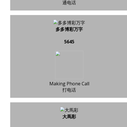
通电话
多多博彩万字
5645
Making Phone Call
打电话
大馬彩