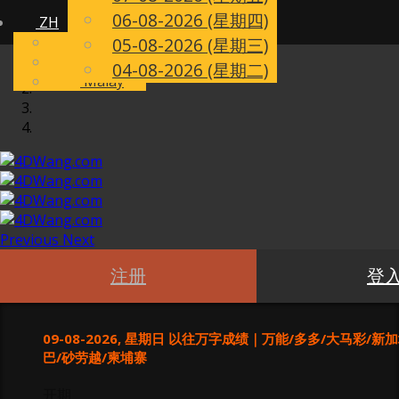
06-08-2026 (星期四)
ZH
Toggle
English
05-08-2026 (星期三)
navigation
Chinese
04-08-2026 (星期二)
Malay
Previous
Next
注册
登
09-08-2026, 星期日 以往万字成绩｜万能/多多/大马彩/新
巴/砂劳越/柬埔寨
开期