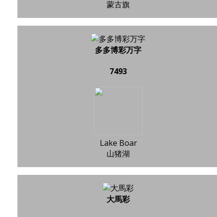
蒙古旗
多多博彩万字
7493
Lake Boar
山猪湖
大馬彩