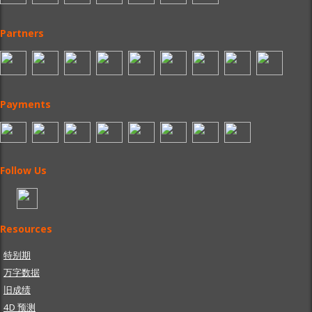
Partners
Payments
Follow Us
Resources
特别期
万字数据
旧成绩
4D 预测