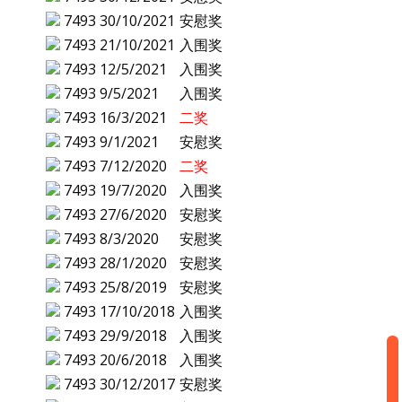
7493
30/10/2021
安慰奖
7493
21/10/2021
入围奖
7493
12/5/2021
入围奖
7493
9/5/2021
入围奖
7493
16/3/2021
二奖
7493
9/1/2021
安慰奖
7493
7/12/2020
二奖
7493
19/7/2020
入围奖
7493
27/6/2020
安慰奖
7493
8/3/2020
安慰奖
7493
28/1/2020
安慰奖
7493
25/8/2019
安慰奖
7493
17/10/2018
入围奖
7493
29/9/2018
入围奖
7493
20/6/2018
入围奖
7493
30/12/2017
安慰奖