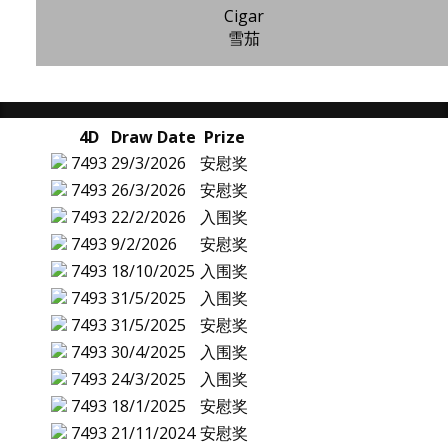
Cigar
雪茄
4D
Draw Date
Prize
7493
29/3/2026
安慰奖
7493
26/3/2026
安慰奖
7493
22/2/2026
入围奖
7493
9/2/2026
安慰奖
7493
18/10/2025
入围奖
7493
31/5/2025
入围奖
7493
31/5/2025
安慰奖
7493
30/4/2025
入围奖
7493
24/3/2025
入围奖
7493
18/1/2025
安慰奖
7493
21/11/2024
安慰奖