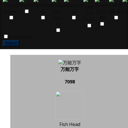
Permutate
Submit
万能万字
7098
Fish Head