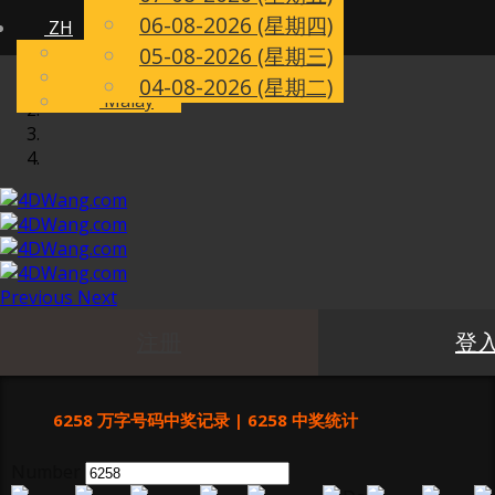
06-08-2026 (星期四)
ZH
Toggle
English
05-08-2026 (星期三)
navigation
Chinese
04-08-2026 (星期二)
Malay
Previous
Next
注册
登
6258 万字号码中奖记录 | 6258 中奖统计
Number