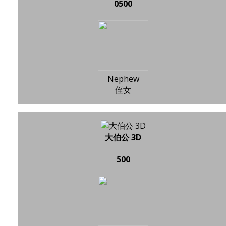
0500
Nephew
侄女
大伯公 3D
500