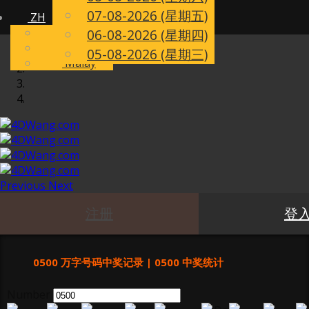
07-08-2026 (星期五)
ZH
Toggle
English
06-08-2026 (星期四)
navigation
Chinese
05-08-2026 (星期三)
Malay
Previous
Next
注册
登
0500 万字号码中奖记录 | 0500 中奖统计
Number