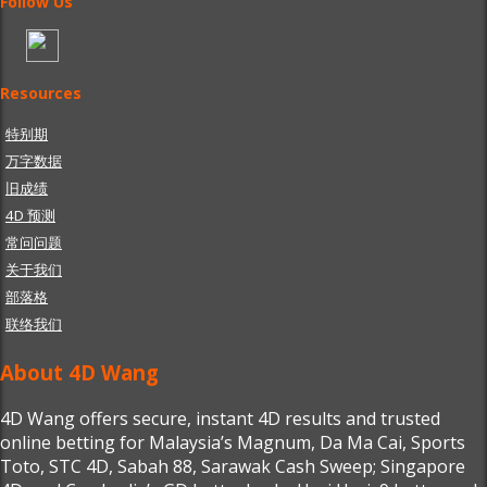
Follow Us
Resources
特别期
万字数据
旧成绩
4D 预测
常问问题
关于我们
部落格
联络我们
About 4D Wang
4D Wang offers secure, instant 4D results and trusted
online betting for Malaysia’s Magnum, Da Ma Cai, Sports
Toto, STC 4D, Sabah 88, Sarawak Cash Sweep; Singapore