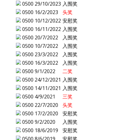
0500
29/10/2023
入围奖
0500
16/2/2023
头奖
0500
10/12/2022
安慰奖
0500
16/11/2022
入围奖
0500
20/7/2022
入围奖
0500
10/7/2022
入围奖
0500
23/3/2022
入围奖
0500
16/3/2022
入围奖
0500
9/1/2022
二奖
0500
24/12/2021
入围奖
0500
14/11/2021
入围奖
0500
4/9/2021
三奖
0500
22/7/2020
头奖
0500
17/2/2020
安慰奖
0500
9/2/2020
入围奖
0500
18/6/2019
安慰奖
0500
8/6/2019
安慰奖